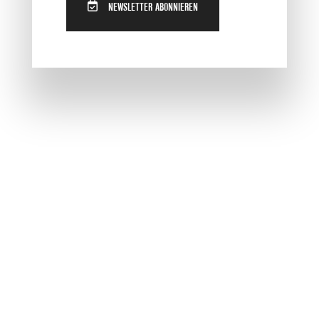
NEWSLETTER ABONNIEREN
und Snapchat zum
planbaren
Mehrwert –
mit
laufender Betreuung
und Reporting, das
zeigt, was
funktioniert.
PAKETE VERGLEICHEN