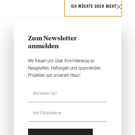
ICH MÖCHTE DOCH NICHT
MENU
Zum Newsletter
anmelden
MEHR ERFOLG IM EMPLOYER BRANDING, PRODUKTMARKETING UND
Wir freuen uns über Ihre Interesse an
MARKENKOMMUNIKATION​
Neuigkeiten, Haltungen und spannenden
Wir machen Ihr
Projekten aus unserem Haus!
Marketing auf
LinkedIn,
Instagram,
Facebook, TikTok