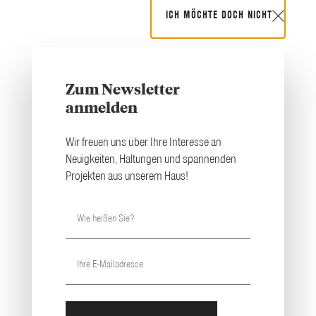
ICH MÖCHTE DOCH NICHT
MENU
Zum Newsletter
anmelden
MEHR ERFOLG IM EMPLOYER BRANDING,
Wir freuen uns über Ihre Interesse an
PRODUKTMARKETING UND IN DER MARKENKOMMUNIKATION​
Neuigkeiten, Haltungen und spannenden
Digitale Werbung
Projekten aus unserem Haus!
für Unternehmen,
die mit Social Media
und Suchmaschinen
gezielt wachsen