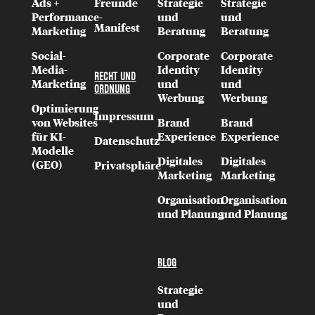
Ads +
Freunde
Strategie
Strategie
Performance-
und
und
Manifest
Marketing
Beratung
Beratung
Social-
Corporate
Corporate
Media-
Identity
Identity
RECHT UND
Marketing
und
und
ORDNUNG
Werbung
Werbung
Optimierung
Impressum
von Websites
Brand
Brand
für KI-
Experience
Experience
Datenschutz
Modelle
Digitales
Digitales
(GEO)
Privatsphäre
Marketing
Marketing
Organisation
Organisation
und Planung
und Planung
BLOG
Strategie
und