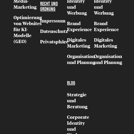
Media-
Identity
Identity
RECHT UND
Marketing
und
und
ORDNUNG
Werbung
Werbung
Optimierung
Impressum
von Websites
Brand
Brand
für KI-
Experience
Experience
Datenschutz
Modelle
Digitales
Digitales
(GEO)
Privatsphäre
Marketing
Marketing
Organisation
Organisation
und Planung
und Planung
BLOG
Strategie
und
Beratung
Corporate
Identity
und