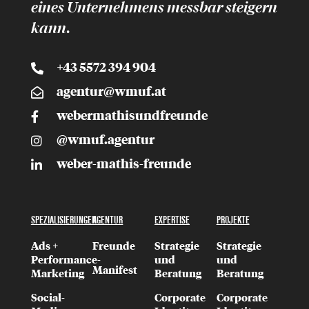
eines Unternehmens messbar
steigern
kann.
+43 5572 394 904
agentur@wmuf.at
webermathisundfreunde
@wmuf.agentur
weber-mathis-freunde
SPEZIALISIERUNGEN
AGENTUR
EXPERTISE
PROJEKTE
Ads +
Freunde
Strategie
Strategie
Performance-
und
und
Manifest
Marketing
Beratung
Beratung
Social-
Corporate
Corporate