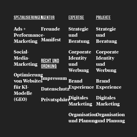
SPEZIALISIERUNGEN
AGENTUR
EXPERTISE
PROJEKTE
Ads +
Freunde
Strategie
Strategie
Performance-
und
und
Manifest
Marketing
Beratung
Beratung
Social-
Corporate
Corporate
Media-
Identity
Identity
RECHT UND
Marketing
und
und
ORDNUNG
Werbung
Werbung
Optimierung
Impressum
von Websites
Brand
Brand
für KI-
Experience
Experience
Datenschutz
Modelle
Digitales
Digitales
(GEO)
Privatsphäre
Marketing
Marketing
Organisation
Organisation
und Planung
und Planung