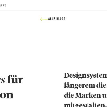
F.AT
ALLE BLOGS
Designsystem
es
für
längerem die 
von
die Marken 
mitgestalten