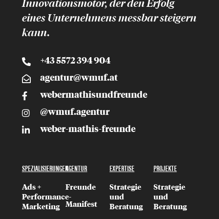
Innovationsmotor, der
den Erfolg
eines Unternehmens messbar
steigern
kann.
+43 5572 394 904
agentur@wmuf.at
webermathisundfreunde
@wmuf.agentur
weber-mathis-freunde
SPEZIALISIERUNGEN
AGENTUR
EXPERTISE
PROJEKTE
Ads +
Freunde
Strategie
Strategie
Performance-
und
und
Manifest
Marketing
Beratung
Beratung