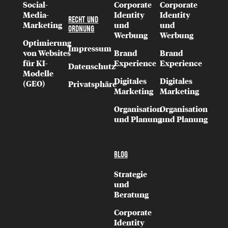
Social-
Corporate
Corporate
Media-
Identity
Identity
RECHT UND
Marketing
und
und
ORDNUNG
Werbung
Werbung
Optimierung
Impressum
von Websites
Brand
Brand
für KI-
Experience
Experience
Datenschutz
Modelle
Digitales
Digitales
(GEO)
Privatsphäre
Marketing
Marketing
Organisation
Organisation
und Planung
und Planung
BLOG
Strategie
und
Beratung
Corporate
Identity