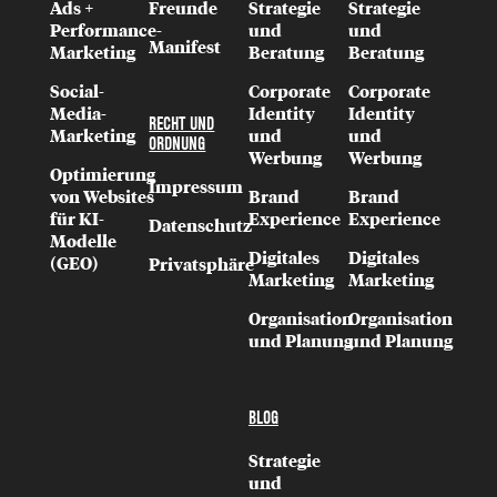
Ads +
Freunde
Strategie
Strategie
Performance-
und
und
Manifest
Marketing
Beratung
Beratung
Social-
Corporate
Corporate
Media-
Identity
Identity
RECHT UND
Marketing
und
und
ORDNUNG
Werbung
Werbung
Optimierung
Impressum
von Websites
Brand
Brand
für KI-
Experience
Experience
Datenschutz
Modelle
Digitales
Digitales
(GEO)
Privatsphäre
Marketing
Marketing
Organisation
Organisation
und Planung
und Planung
BLOG
Strategie
und