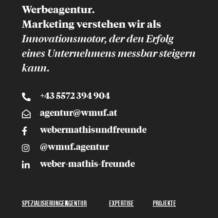
Werbeagentur.
Marketing
verstehen wir als
Innovationsmotor, der
den Erfolg
eines Unternehmens messbar
steigern
kann.
+43 5572 394 904
agentur@wmuf.at
webermathisundfreunde
@wmuf.agentur
weber-mathis-freunde
SPEZIALISIERUNGEN
AGENTUR
EXPERTISE
PROJEKTE